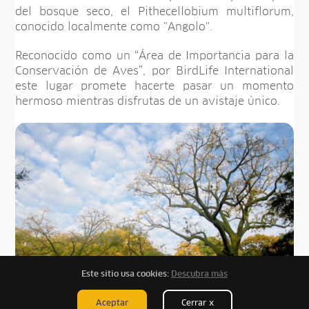
del bosque seco, el Pithecellobium multiflorum,
conocido localmente como "Angolo".
Reconocido como un “Área de Importancia para la
Conservación de Aves”, por BirdLife International
este lugar promete hacerte pasar un momento
hermoso mientras disfrutas de un avistaje único.
Este sitio usa cookies:
Descubra más
Aceptar
Cerrar x