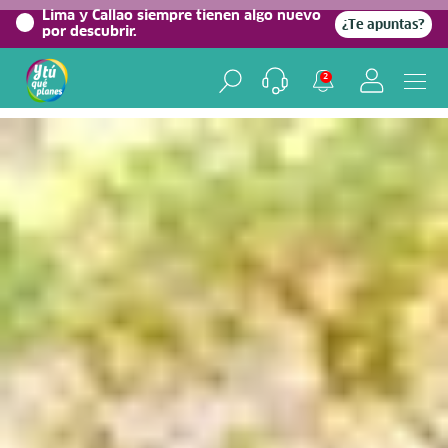
0%
Lima y Callao siempre tienen algo nuevo
¿Te apuntas?
por descubrir.
Home
/
Blog viajero
2