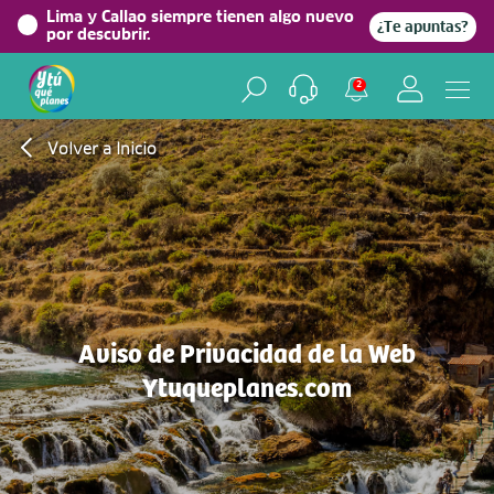
Lima y Callao siempre tienen algo nuevo
¿Te apuntas?
por descubrir.
2
Volver a Inicio
Aviso de Privacidad de la Web
Ytuqueplanes.com