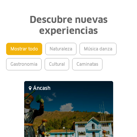
Descubre nuevas
experiencias
Mostrar todo
Naturaleza
Música danza
Gastronomia
Cultural
Caminatas
Áncash