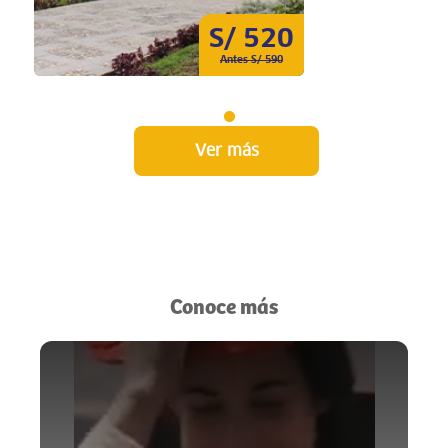
S/ 520
Antes S/ 590
Ver más
Conoce más