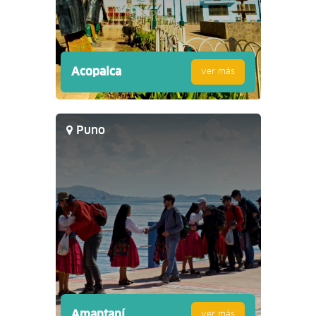
Acopalca
ver más
Puno
Amantaní
ver más