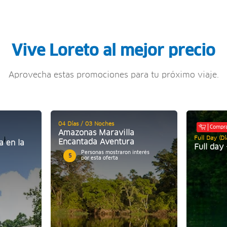
Vive Loreto al mejor precio
Aprovecha estas promociones para tu próximo viaje.
04 Días / 03 Noches
Compra
Amazonas Maravilla
Full Day (D
Encantada Aventura
a en la
Full day
Personas mostraron interés
5
por esta oferta