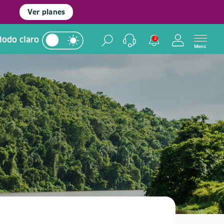
Ver planes
odo claro
2
Menú