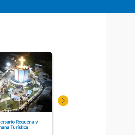
ersario Requena y
XXII° Aniversario Río
ana Turística
Amazonas como Maravilla
Natural/Bosque Tropical