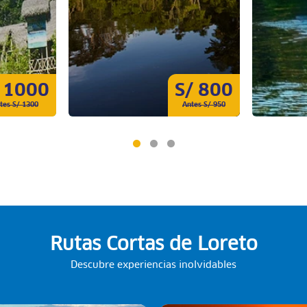
 1000
S/ 800
tes S/ 1300
Antes S/ 950
Rutas Cortas de Loreto
Descubre experiencias inolvidables