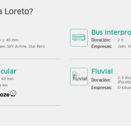
a Loreto?
Bus interpro
Duración:
 y 40 min.
2 h
Empresas:
am, SKY Airline, Star Perú
Jaén, V
icular
Fluvial
2-3 día
 40 min
Duración:
(Pucall
5 km
Empresas:
El Edua