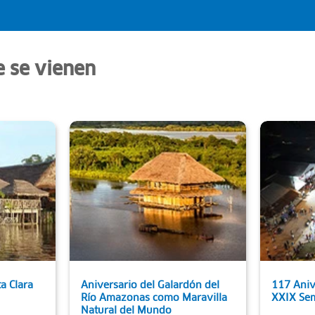
e se vienen
a Clara
Aniversario del Galardón del
117 Aniv
Río Amazonas como Maravilla
XXIX Sem
Natural del Mundo