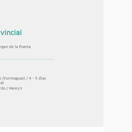
vincial
irgen de la Puerta
s (Yurimaguas) / 4 - 5 días
pa)
rdo / Henry's