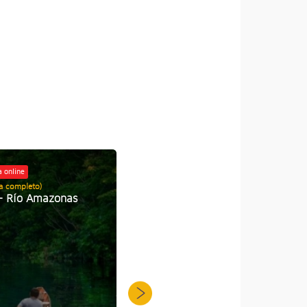
03 Días / 02 Noches
 online
Naturaleza, deportes y
ía completo)
aventura
 - Río Amazonas
Personas mostraron interés
3
por esta oferta