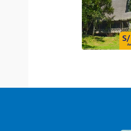
S/
An