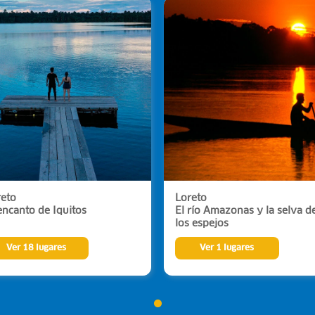
reto
Loreto
encanto de Iquitos
El río Amazonas y la selva d
los espejos
Ver 18 lugares
Ver 1 lugares