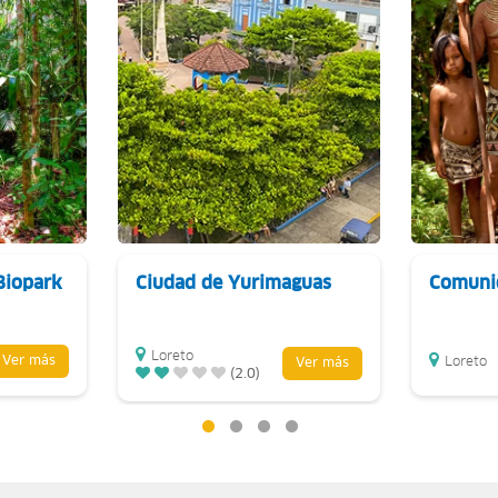
Biopark
Ciudad de Yurimaguas
Comuni
Loreto
Ver más
Loreto
Ver más
(2.0)