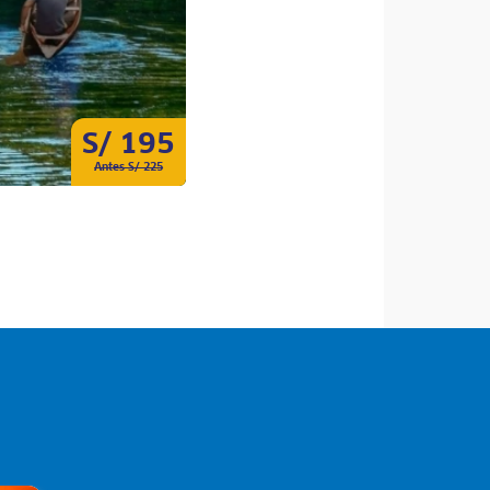
S/ 195
S/ 720
Antes S/ 225
Antes S/ 800