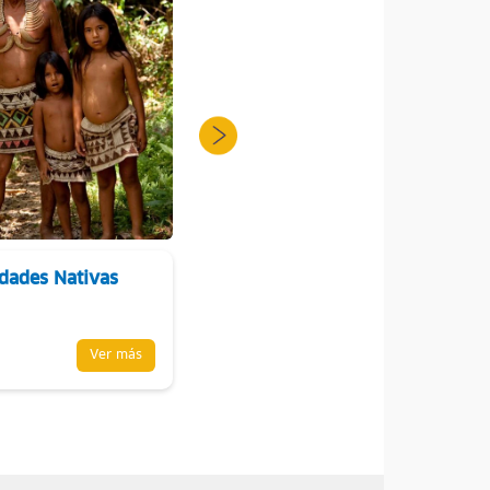
dades Nativas
Isla de los Monos
Ver más
Ver más
Loreto