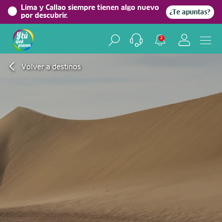
Lima y Callao siempre tienen algo nuevo
¿Te apuntas?
por descubrir.
2
Volver a destinos