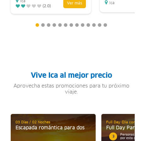
Ica
Ica
Ver más
(2.0)
Vive Ica al mejor precio
Aprovecha estas promociones para tu próximo
viaje.
03 Días / 02 Noches
Full Day (Día comple
Escapada romántica para dos
Full Day Parac
Personas mos
3
por esta ofer