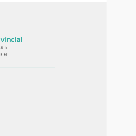
vincial
16 h
ales