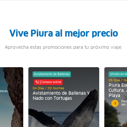
Vive Piura al mejor precio
Aprovecha estas promociones para tu próximo viaje.
Avistamiento de Ballenas
¡Vívelo en e
05 Días / 0
Compra online
Piura Es
04 Días / 03 Noches
Cultura,
nterés
Avistamiento de Ballenas Y
Playa
Nado con Tortugas
Per
1
por 