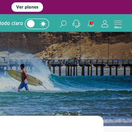
Ver planes
odo claro
2
Menú