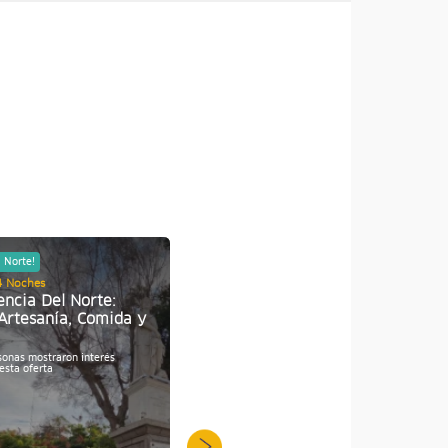
l Norte!
¡Vívelo en el Norte!
4 Noches
Half Day (Mitad de día)
encia Del Norte:
Avistamiento de Ballenas
 Artesanía, Comida y
Jorobadas en Los Órganos -
Piura
sonas mostraron interés
Personas mostraron interés
5
esta oferta
por esta oferta