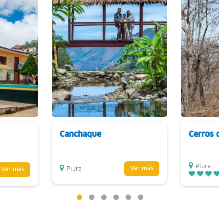
Canchaque
Cerros
Piura
Ver más
Piura
Ver más