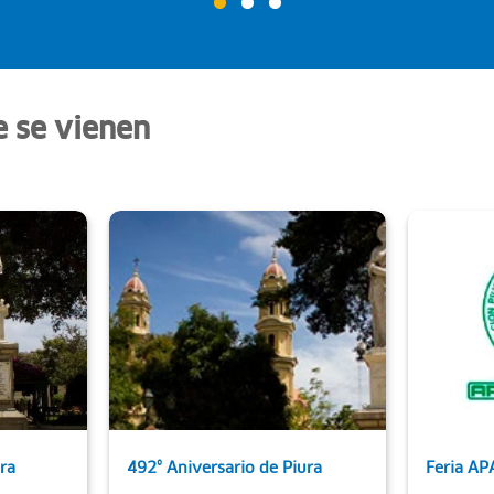
e se vienen
ra
492° Aniversario de Piura
Feria AP