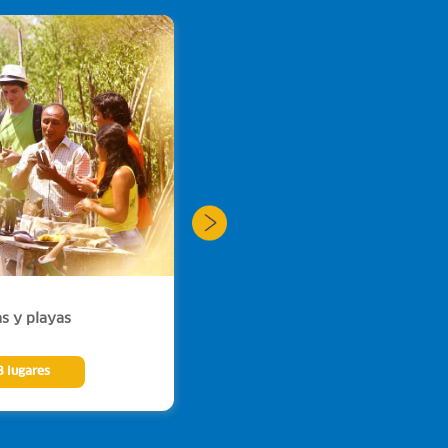
Piura
as y playas
Tierras milenarias
8 lugares
Ver 5 lugares