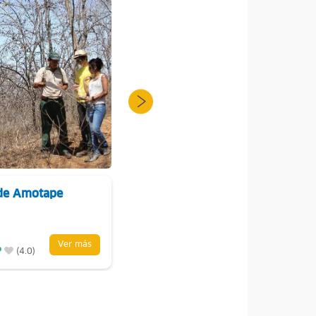
 de Amotape
Chulucanas
Ver más
Piura
Ver más
(4.0)