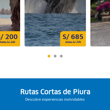
S/ 200
S/ 685
Antes S/ 230
Antes S/ 770
Rutas Cortas de Piura
Descubre experiencias inolvidables