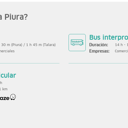
a Piura?
Bus interpro
Duración:
 30 m (Piura) / 1 h 45 m (Talara)
14 h - 
Empresas:
erciales
Comerci
icular
 h
1 km