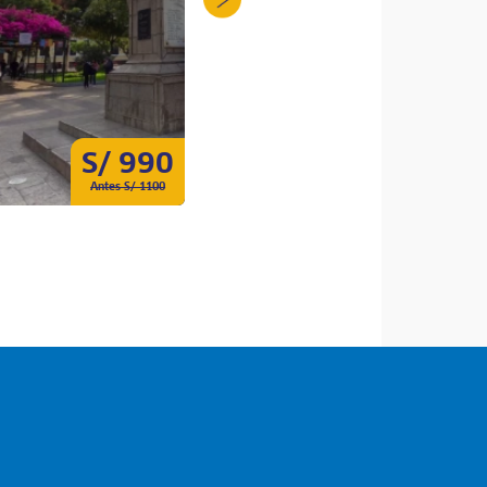
S/ 990
S/ 130
Antes S/ 1100
Antes S/ 150