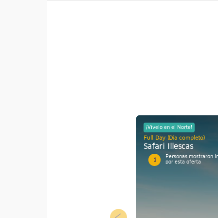
¡Vívelo en el Norte!
Full Day (Día completo)
Safari Illescas
Personas mostraron i
1
por esta oferta