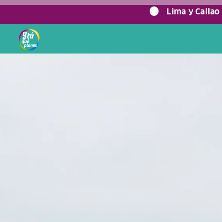
0%
Lima y Callao
Home
/
Blog viajero