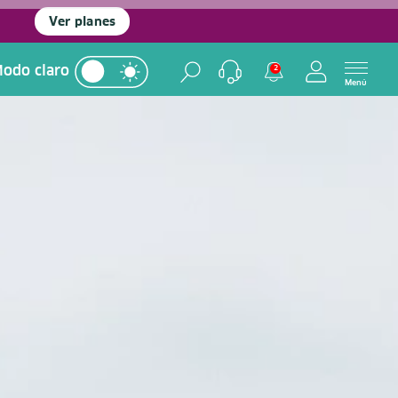
Ver planes
odo claro
2
Menú