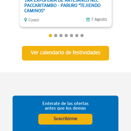
1RA EXPOFERIA DE ARTESANOS NEC
Fest
PACCARITAMBO - PARURO "TEJIENDO
Asu
CAMINOS"
7 Agosto
Cusco
Cu
Ver calendario de festividades
Entérate de las ofertas
antes que los demás
Suscribirme