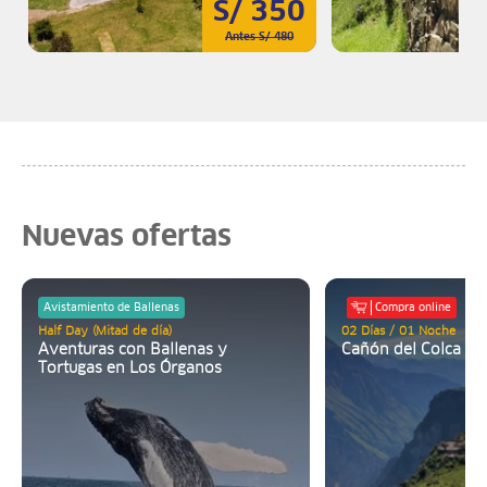
S/ 350
Antes S/ 480
Nuevas ofertas
Avistamiento de Ballenas
Compra online
Half Day (Mitad de día)
02 Días / 01 Noche
Aventuras con Ballenas y
Cañón del Colca In
Tortugas en Los Órganos