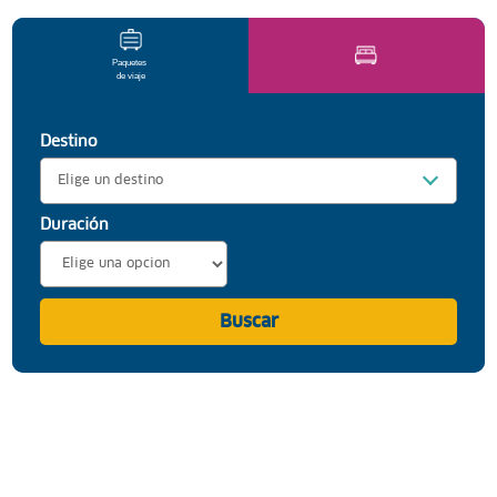
Paquetes
de viaje
Destino
Elige un destino
Duración
Buscar