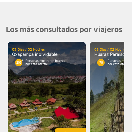
Los más consultados por viajeros
03 Días / 02 Noches
03 Días / 02 Noches
Oxapampa inolvidable
Huaraz Paraíso Na
Personas mostraron interés
Personas mostra
203
78
por esta oferta
por esta oferta