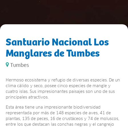
Santuario Nacional Los
Manglares de Tumbes
Tumbes
Hermoso ecosistema y refugio de diversas especies. De un
clima cálido y seco, posee cinco especies de mangle y
cuatro islas. Sus impresionantes paisajes son uno de sus
principales atractivos.
Esta área tiene una impresionante biodiversidad
representada por más de 148 especies de aves, 41 de
plantas, 135 de peces, 16 de crustáceos y 74 de moluscos,
entre los que destacan las conchas negras y el cangrejo