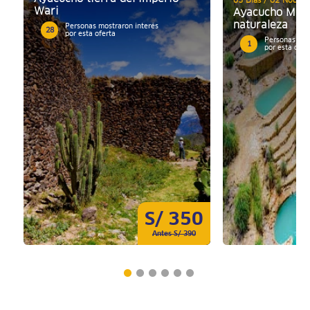
03 Días / 02 Noches
Wari
Ayacucho Mági
naturaleza
Personas mostraron interés
28
por esta oferta
Personas mos
1
por esta ofer
S/ 350
Antes S/ 390