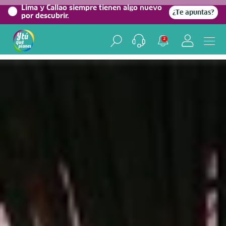
0%
Lima y Callao siempre tienen algo nuevo
¿Te apuntas?
por descubrir.
Home
/
Blog viajero
2