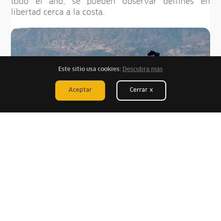
todo el año, se pueden observar delfines en
libertad cerca a la costa.
Este sitio usa cookies:
Descubra más
Aceptar
Cerrar x
¿Cómo llegar a Punta Sal?
Para viajar a Punta Sal desde Lima, la opción más
rápida es tomar un vuelo directo hacia Tumbes, lo