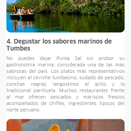
4. Degustar los sabores marinos de
Tumbes
No puedes dejar Punta Sal sin probar su
gastronomía marina, considerada una de las más
sabrosas del país. Los platos más representativos
incluyen el ceviche tumbesino, sudado de pescado,
conchas negras, langostinos al ajillo y la
tradicional parihuela. Muchos restaurantes frente
al mar ofrecen pescados y mariscos frescos
acompañados de chifles, ingredientes típicos del
norte peruano.