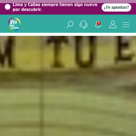
0%
Lima y Callao siempre tienen algo nuevo
¿Te apuntas?
por descubrir.
Home
/
Blog viajero
2