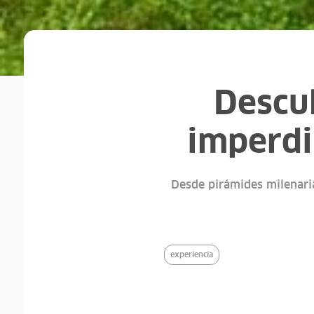
Descu
imperdi
Desde pirámides milenaria
experiencia