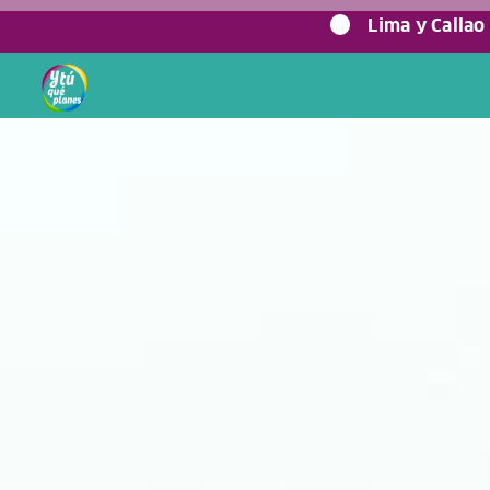
0%
Lima y Callao
Home
/
Blog viajero