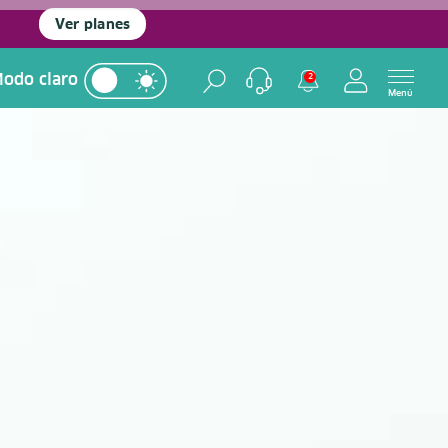
Ver planes
odo claro
2
Menú