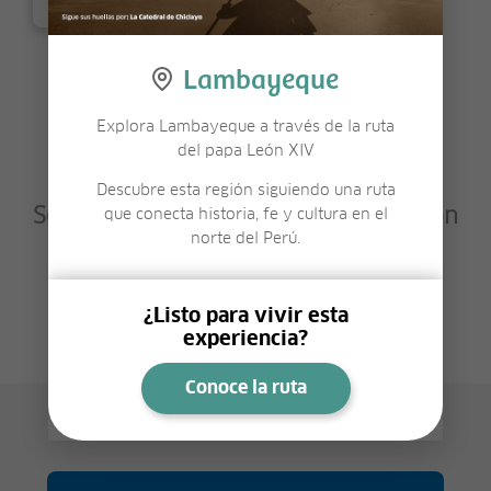
Lambayeque
Explora Lambayeque a través de la ruta
del papa León XIV
Descubre esta región siguiendo una ruta
Sé el primero en compartir tu opinión
que conecta historia, fe y cultura en el
norte del Perú.
sobre este lugar.
Deja tu opinión
¿Listo para vivir esta
experiencia?
Conoce la ruta