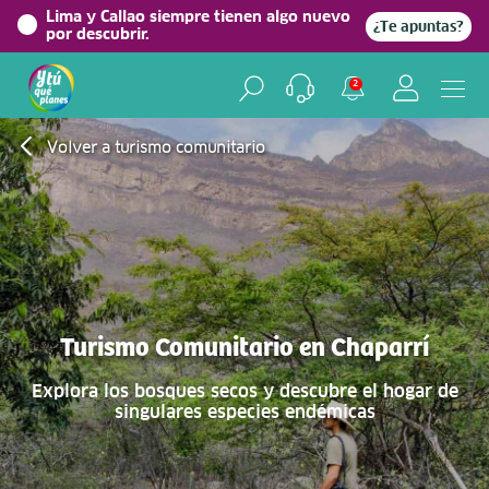
Lima y Callao siempre tienen algo nuevo
¿Te apuntas?
por descubrir.
2
Volver a turismo comunitario
Turismo Comunitario en Chaparrí
Explora los bosques secos y descubre el hogar de
singulares especies endémicas