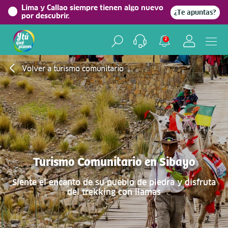
Lima y Callao siempre tienen algo nuevo
¿Te apuntas?
por descubrir.
2
Volver a turismo comunitario
Turismo Comunitario en Sibayo
Siente el encanto de su pueblo de piedra y disfruta
del trekking con llamas