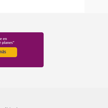
te en
é planes”
más