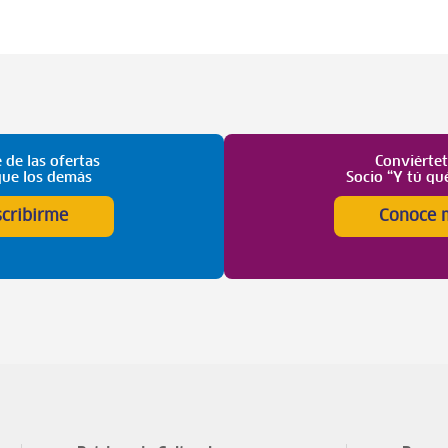
 de las ofertas
Conviérte
que los demás
Socio “Y tú qu
scribirme
Conoce 