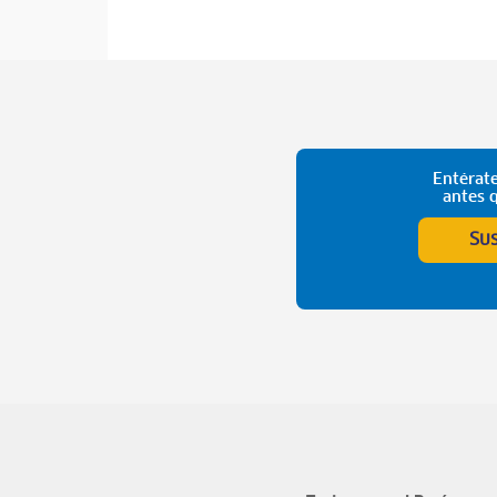
Entérate
antes 
Su