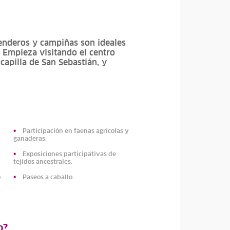
senderos y campiñas son ideales
. Empieza visitando el centro
capilla de San Sebastián, y
Participación en faenas agrícolas y
ganaderas.
Exposiciones participativas de
tejidos ancestrales.
o
Paseos a caballo.
o?