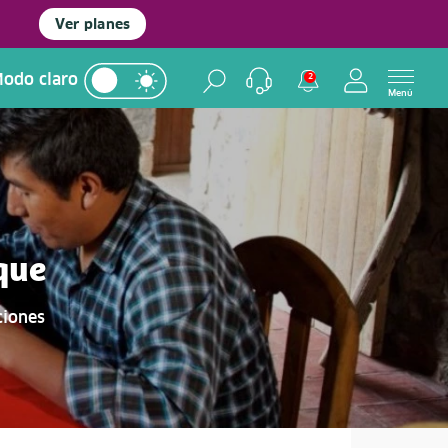
Ver planes
odo claro
2
Menú
que
ciones