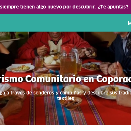
 siempre tienen algo nuevo por descubrir.
¿Te apuntas?
M
rismo Comunitario en Copora
ga a través de senderos y campiñas y descubre sus tradi
textiles