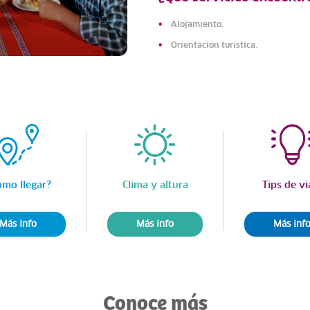
Alojamiento.
Orientación turística.
ómo llegar?
Clima y altura
Tips de vi
Más info
Más info
Más inf
Conoce más