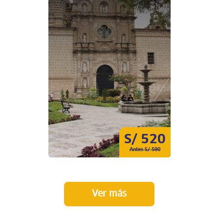
S/ 520
Antes S/ 590
Ver más