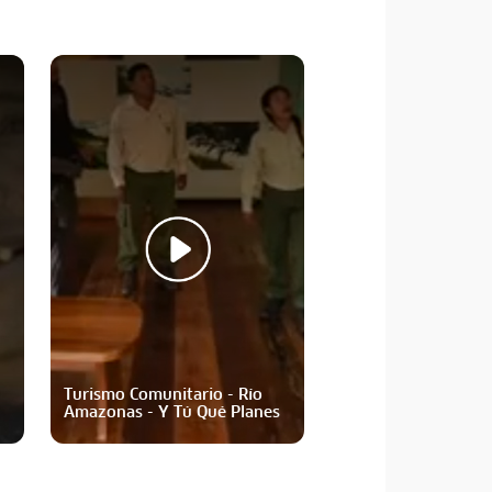
Turismo Comunitario - Río
Turismo Comunitari
Amazonas - Y Tú Qué Planes
Gocta - Y Tú Qué P