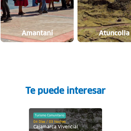
Amantaní
Atuncolla
Te puede interesar
Turismo Comunitario
04 Días / 03 Noches
Cajamarca Vivencial