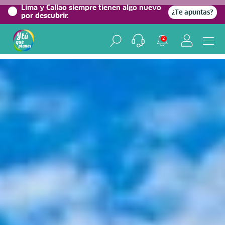
0%
Lima y Callao siempre tienen algo nuevo
¿Te apuntas?
por descubrir.
Home
/
Blog viajero
2