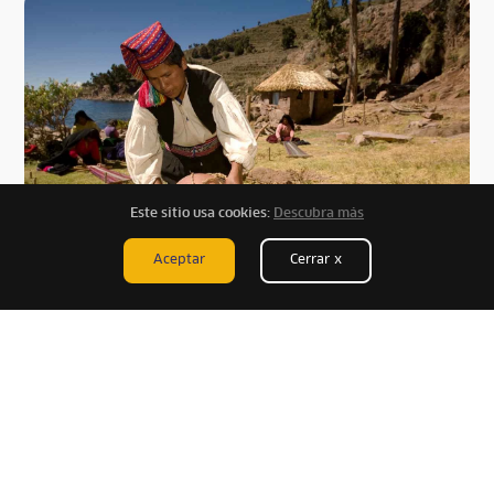
Este sitio usa cookies:
Descubra más
Aceptar
Cerrar x
Pobladores de la isla Taquile. © Gihan Tubbeh /
PROMPERÚ
Recomendaciones para disfrutar la Isla
de Taquile
Aclimatación antes de visitar la Isla de Taquile