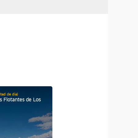
tad de día)
02 Días / 01 Noche
as Flotantes de Los
Anapia inolvidable