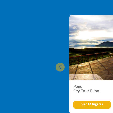
Puno
City Tour Puno
Ver 14 lugares