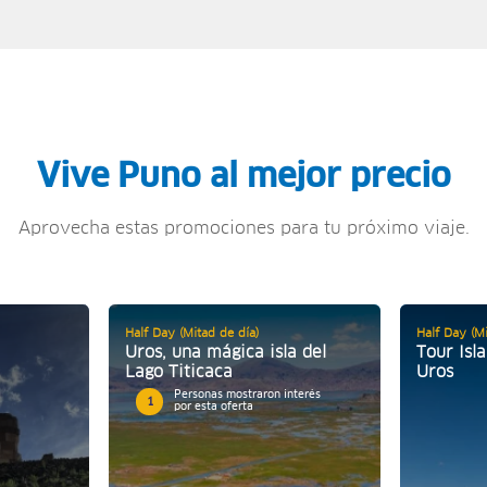
Vive Puno al mejor precio
Aprovecha estas promociones para tu próximo viaje.
Half Day (Mitad de día)
Half Day (Mi
Uros, una mágica isla del
Tour Isl
Lago Titicaca
Uros
Personas mostraron interés
1
por esta oferta