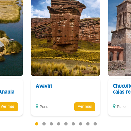
Ayaviri
Chucuit
Anapia
cajas re
Ver más
Ver más
Puno
Puno