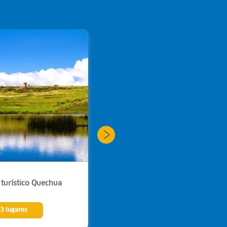
Puno
 turístico Quechua
Corredor turístico Aymara
3 lugares
Ver 13 lugares