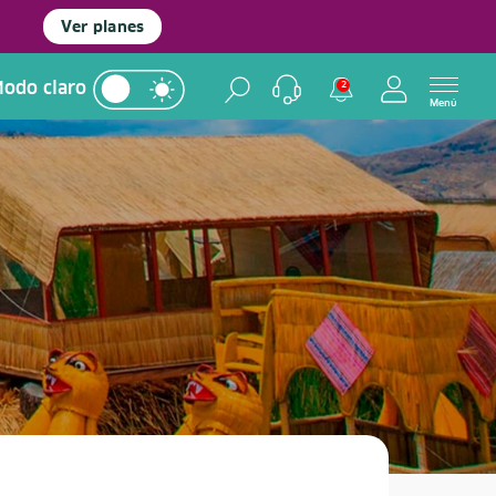
Ver planes
odo claro
2
Menú