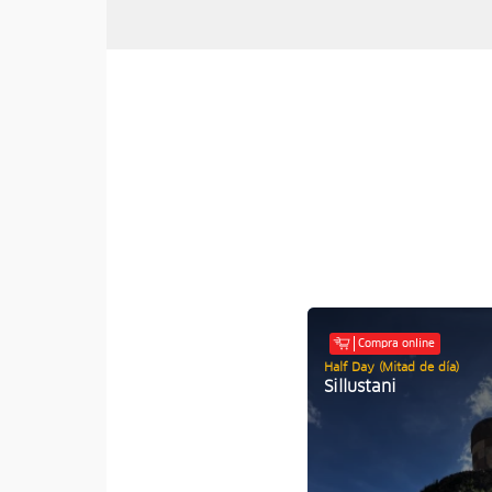
Compra online
Half Day (Mitad de día)
Sillustani