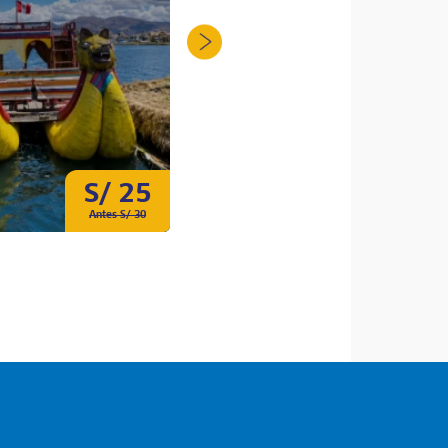
S/ 25
S/ 995
Antes S/ 30
Antes S/ 1194