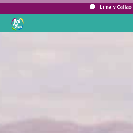
0%
Lima y Callao
Home
/
Blog viajero