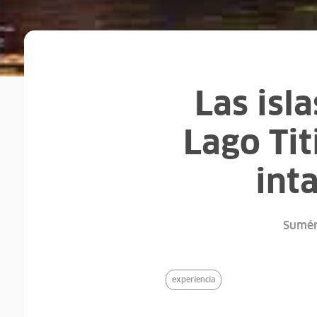
Las isla
Lago Tit
int
Sumérg
experiencia