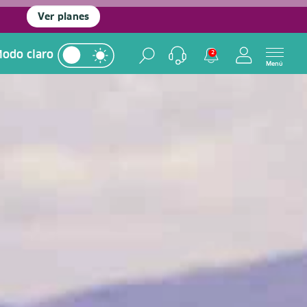
Ver planes
odo claro
2
Menú