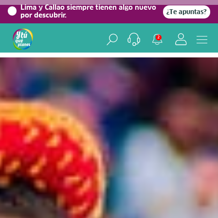
0%
Lima y Callao siempre tienen algo nuevo
¿Te apuntas?
por descubrir.
Home
/
Blog viajero
2