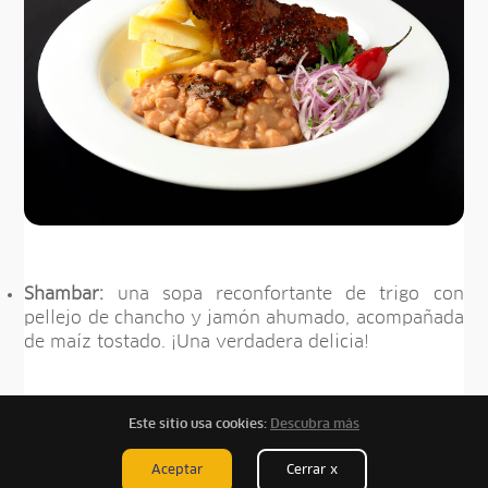
Shambar:
una sopa reconfortante de trigo con
pellejo de chancho y jamón ahumado, acompañada
de maíz tostado. ¡Una verdadera delicia!
Cebiche:
infaltable no estar presente durante tus
Este sitio usa cookies:
Descubra más
celebraciones por fin de año. Se prepara con
pescado y mariscos frescos, cebolla y ají limo.
Aceptar
Cerrar x
¡Qué mejor que disfrutarlo con el sonido del mar