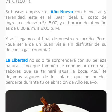
71ºC (160ºF).
Si buscas empezar el
Año Nuevo
con bienestar y
serenidad, este es el lugar ideal. El costo de
ingreso es de solo S/. 5.00, y el horario de atención
es de 6:00 a. m. a 9:00 p. M.
Y así llegamos al final de nuestro recorrido. Pero,
¿qué sería de un buen viaje sin disfrutar de su
deliciosa gastronomía?
La Libertad
no solo te sorprenderá con su belleza
natural, sino que también te conquistará con sus
sabores que se te hará agua la boca. Aquí te
dejamos algunos de los platos que no puedes
perderte durante tu celebración de Año Nuevo.