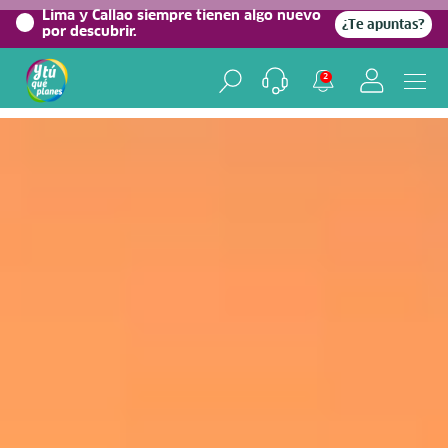
0%
Lima y Callao siempre tienen algo nuevo
¿Te apuntas?
por descubrir.
Home
/
Blog viajero
2