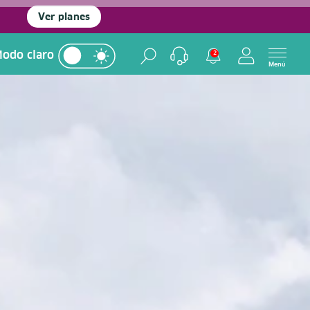
Ver planes
odo claro
2
Menú