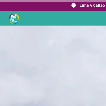
0%
Lima y Callao
Home
/
Blog viajero