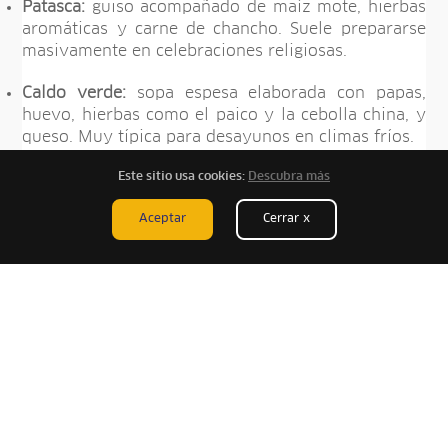
Patasca:
guiso acompañado de maíz mote, hierbas
aromáticas y carne de chancho. Suele prepararse
masivamente en celebraciones religiosas.
Caldo verde:
sopa espesa elaborada con papas,
huevo, hierbas como el paico y la cebolla china, y
queso. Muy típica para desayunos en climas fríos.
Cuy chactado o frito:
plato tradicional de la sierra
Este sitio usa cookies:
Descubra más
peruana. Se acompaña con papas doradas y ají.
Aceptar
Cerrar x
Trucha frita o a la parrilla:
es acompañada con
arroz y ensalada andina.
Tradiciones y danzas típicas de Otuzco
Otuzco expande su historia cultural hacia las
danzas y tradiciones, pero siempre vinculados
hacia las festividades religiosas.
Danza de las Gitanas:
interpretada por mujeres y