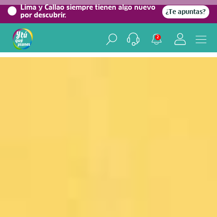
0%
Lima y Callao siempre tienen algo nuevo
¿Te apuntas?
por descubrir.
Home
/
Blog viajero
2