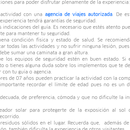
ones para poder disfrutar plenamente de la experiencia:
a actividad con una
agencia de viajes autorizada
. De es
 experiencia tendrá garantías de seguridad.
s indicaciones del guía. Es necesario que estés atento pu
te para mantener tu seguridad.
uena condición física y estado de salud. Se recomiend
zar todas las actividades y no sufrir ninguna lesión, pue
debe sumar una caminata a gran altura.
que los equipos de seguridad estén en buen estado. Si 
to o tienes alguna duda sobre los implementos que te d
r con tu guía o agencia.
es de 07 años pueden practicar la actividad con la com
 importante recordar el límite de edad pues no es un d
decuada, de preferencia, cómoda y que no dificulte la in
eador solar para protegerte de la exposición al sol 
recorrido.
 residuos sólidos en el lugar. Recuerda que, además d
ón, también dificulta la experiencia de otros visitantes.