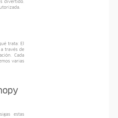
 divertido.
utorizada.
ué trata: El
 a través de
ación. Cada
nemos varias
anopy
sigas estas