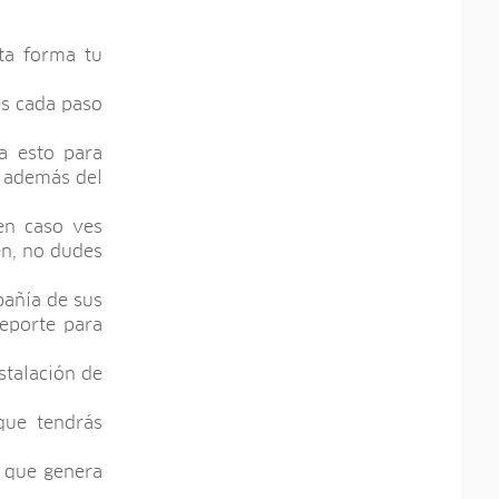
ta forma tu
es cada paso
a esto para
s además del
en caso ves
en, no dudes
pañía de sus
eporte para
stalación de
que tendrás
e que genera