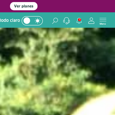
Ver planes
odo claro
2
Menú