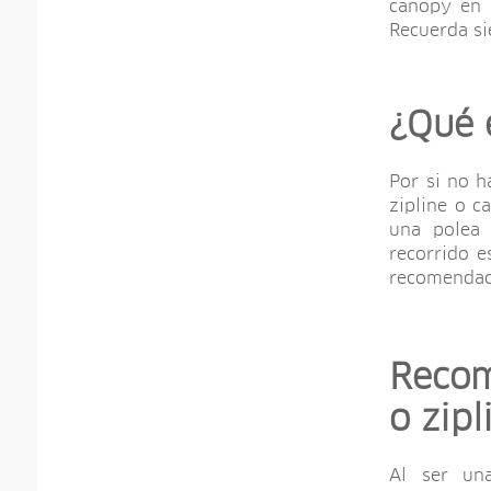
canopy en 
Recuerda si
¿Qué 
Por si no h
zipline o c
una polea 
recorrido e
recomendaci
Recom
o zipl
Al ser una