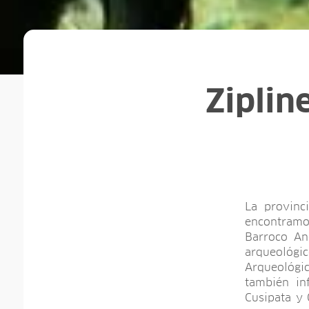
Ziplin
La provinc
encontramos
Barroco An
arqueológi
Arqueológi
también in
Cusipata y 