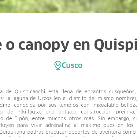
e o canopy en Quisp
Cusco
ia de Quispicanchi está llena de encantos cusqueños, 
: la laguna de Urcos (en el distrito del mismo nombre),
dino, conocida por sus templos con inigualable belleza
co de Pikillaqta, una antigua construcción preinka
co de Tipón, entre muchos otros más. Sin embargo, s
fluyen para vivir adrenalina al máximo pues en los d
Quiquijana podrás practicar deportes de aventura como 