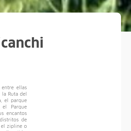
icanchi
entre ellas
 la Ruta del
, el parque
, el Parque
us encantos
istritos de
el zipline o