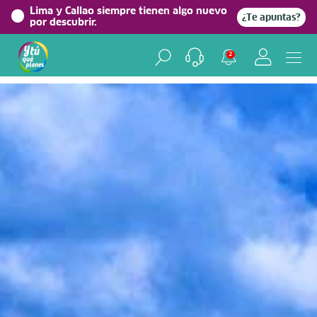
Lima y Callao siempre tienen algo nuevo
¿Te apuntas?
por descubrir.
Home
> Experiencias >
Aventura
2