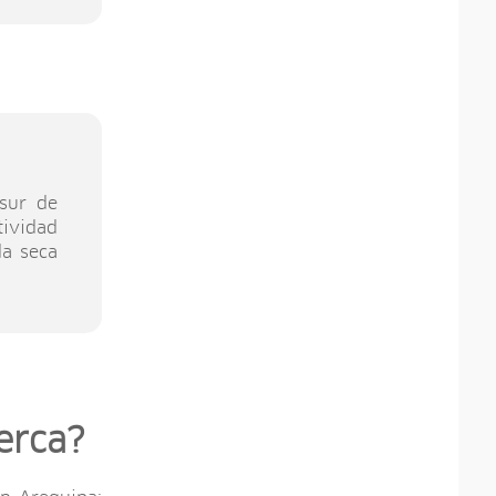
sur de
tividad
da seca
erca?