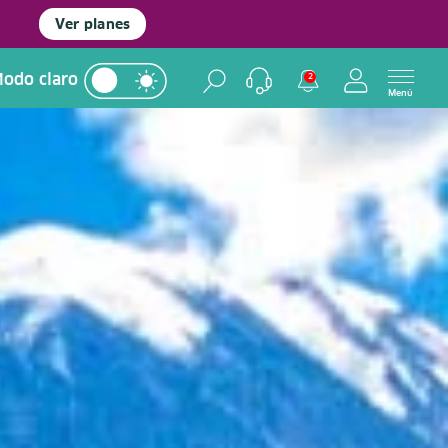
Ver planes
odo claro
2
Menú