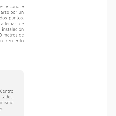
se le conoce
zarse por un
dos puntos.
, además de
 instalación
50 metros de
un recuerdo
Centro
ltades,
 mismo
y.