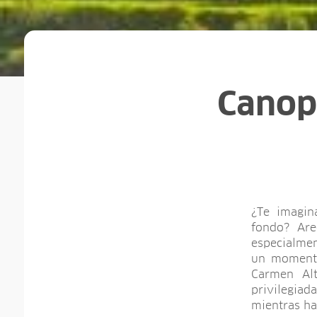
Canop
¿Te imagin
fondo? Are
especialmen
un momento
Carmen Al
privilegiad
mientras ha