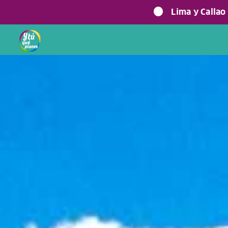
Lima y Callao
Home
> Experiencias >
Aventura