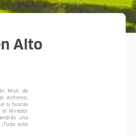
n Alto
án Misti de
al extremo,
ue si buscas
 el Mirador
endrás una
. ¡Todo esto