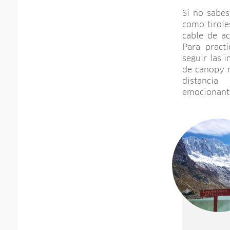
Si no sabes
como tirole
cable de a
Para pract
seguir las 
de canopy m
distancia 
emocionante