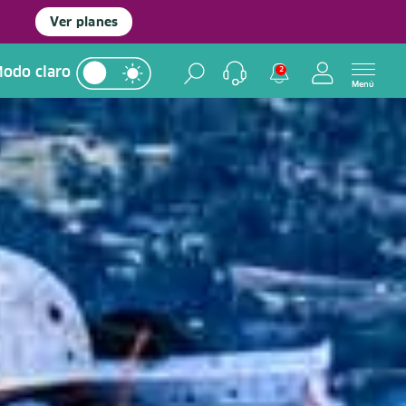
Ver planes
odo claro
2
Menú