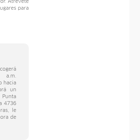
or. Atrévete
lugares para
ecogerá
 a.m.
o hacia
brá un
l Punta
 a 4736
ras, le
hora de