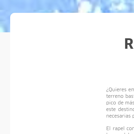
R
¿Quieres em
terreno bas
pico de más
este destin
necesarias 
El rapel co