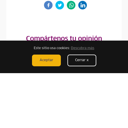
Compártenos tu opinión
Este sitio usa cookies:
Descubra más
1. ¿La información que encontraste aquí te fue útil?
Aceptar
Cerrar x
Nada útil
Poco Útil
Neutral
Útil
Bastante
útil
2. Si tienes algo más que agregar, escríbelo aquí: