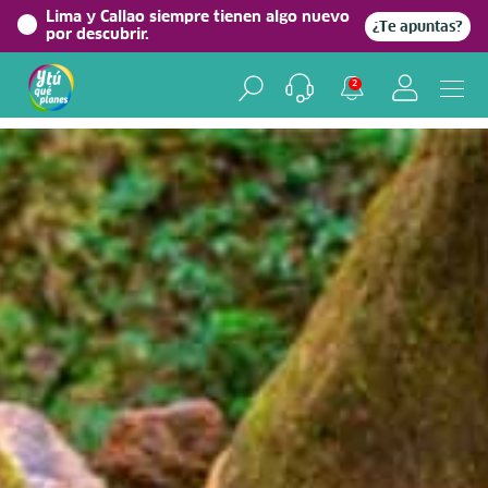
Lima y Callao siempre tienen algo nuevo
¿Te apuntas?
por descubrir.
Home
> Experiencias >
Aventura
2