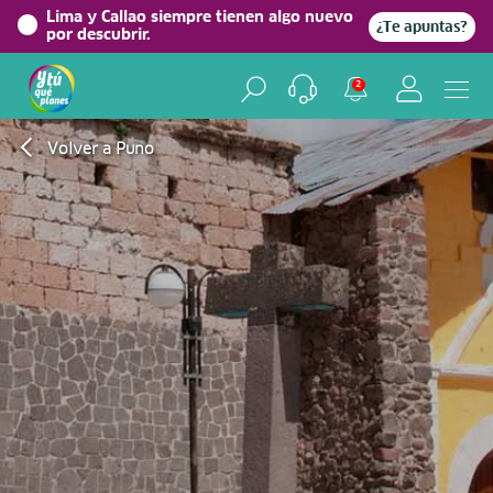
Lima y Callao siempre tienen algo nuevo
¿Te apuntas?
por descubrir.
2
Volver a Puno