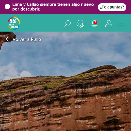
Lima y Callao siempre tienen algo nuevo
¿Te apuntas?
por descubrir.
2
Volver a Puno