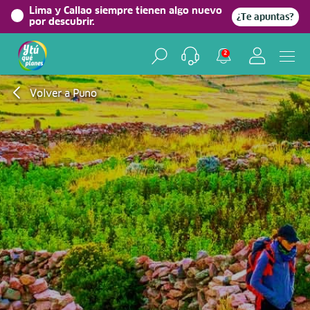
Lima y Callao siempre tienen algo nuevo
¿Te apuntas?
por descubrir.
2
Volver a Puno