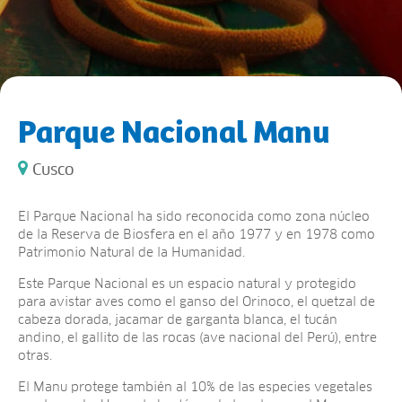
Parque Nacional Manu
Cusco
El Parque Nacional ha sido reconocida como zona núcleo
de la Reserva de Biosfera en el año 1977 y en 1978 como
Patrimonio Natural de la Humanidad.
Este Parque Nacional es un espacio natural y protegido
para avistar aves como el ganso del Orinoco, el quetzal de
cabeza dorada, jacamar de garganta blanca, el tucán
andino, el gallito de las rocas (ave nacional del Perú), entre
otras.
El Manu protege también al 10% de las especies vegetales