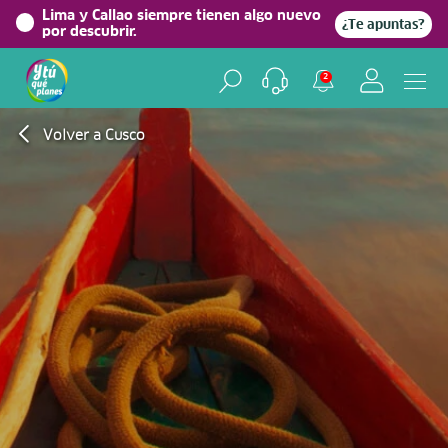
Lima y Callao siempre tienen algo nuevo
¿Te apuntas?
por descubrir.
2
Volver a Cusco