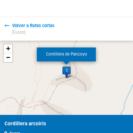
Volver a Rutas cortas
(Cusco)
Leaflet
| © OpenStreetMap contributors
+
Cordillera de Palccoyo
−
Cordillera arcoíris