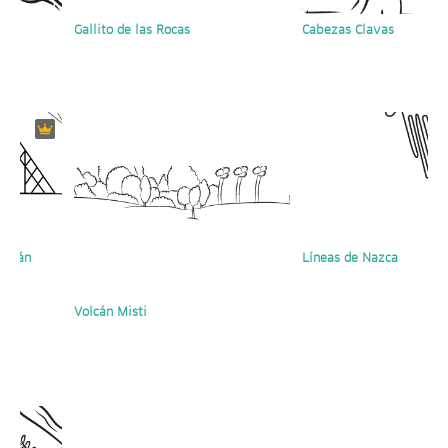
í
Gallito de las Rocas
Cabezas Clavas
Sipán
Líneas de Nazca
Volcán Misti