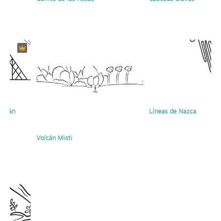
Sipán
Líneas de Nazca
Volcán Misti