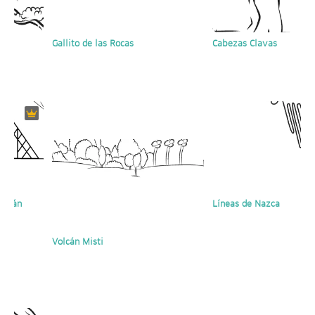
í
Gallito de las Rocas
Cabezas Clavas
Sipán
Líneas de Nazca
Volcán Misti