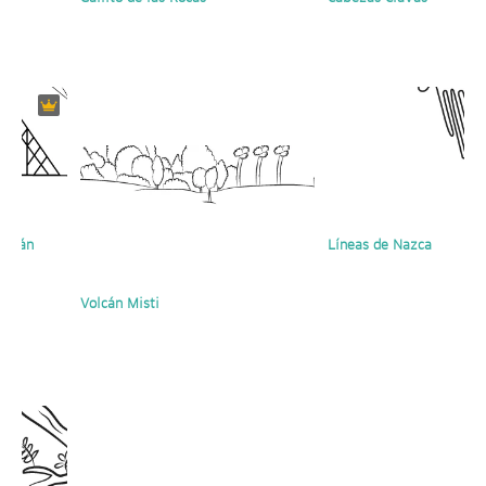
Sipán
Líneas de Nazca
Volcán Misti