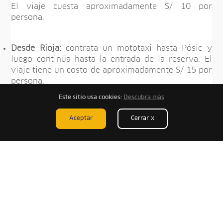
El viaje cuesta aproximadamente S/ 10 por
persona.
Desde Rioja:
contrata un mototaxi hasta Pósic y
luego continúa hasta la entrada de la reserva. El
viaje tiene un costo de aproximadamente S/ 15 por
persona.
Este sitio usa cookies:
Descubra más
Todo este trayecto tomará aproximadamente 38
minutos y tiene una distancia de 29.6 kilómetros.
Aceptar
Cerrar x
Te recomendamos reservar tu visita con
anticipación previa coordinación con la Asociación
de Conservación Aguajal Renacal Río Romero.
Además, recuerda que el horario de atención es de
6:00 a.m a 5:00 p.m.