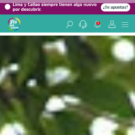
0%
Lima y Callao siempre tienen algo nuevo
¿Te apuntas?
por descubrir.
Home
/
Blog viajero
2