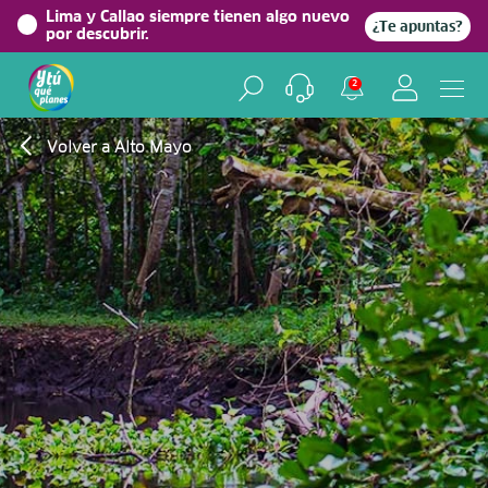
Lima y Callao siempre tienen algo nuevo
¿Te apuntas?
por descubrir.
2
Volver a Alto Mayo