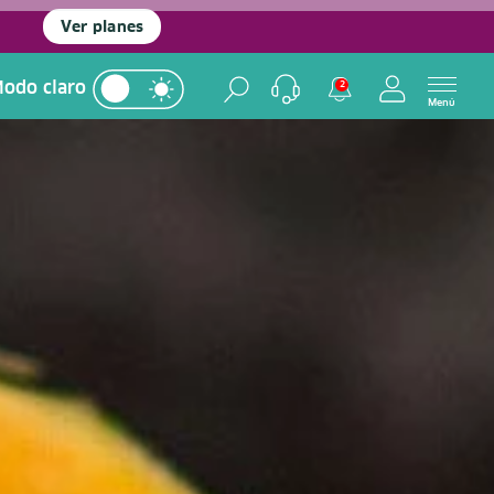
Ver planes
odo claro
2
Menú