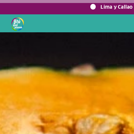
0%
Lima y Callao
Home
/
Blog viajero