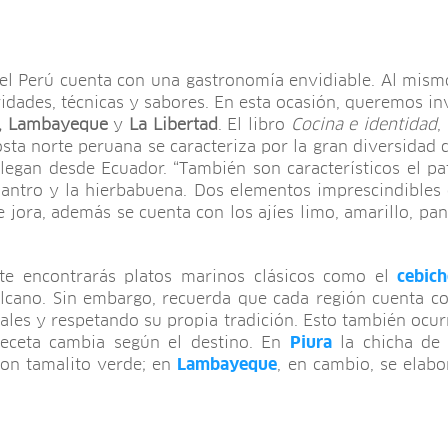
el Perú cuenta con una gastronomía envidiable. Al mism
ridades, técnicas y sabores. En esta ocasión, queremos i
a, Lambayeque
y
La Libertad
. El libro
Cocina e identidad
,
osta norte peruana se caracteriza por la gran diversidad 
llegan desde Ecuador. “También son característicos el pa
lantro y la hierbabuena. Dos elementos imprescindibles
e jora, además se cuenta con los ajíes limo, amarillo, pan
rte encontrarás platos marinos clásicos como el
cebich
ilcano. Sin embargo, recuerda que cada región cuenta co
ales y respetando su propia tradición. Esto también ocurr
receta cambia según el destino. En
Piura
la chicha de 
con tamalito verde; en
Lambayeque
, en cambio, se elabo