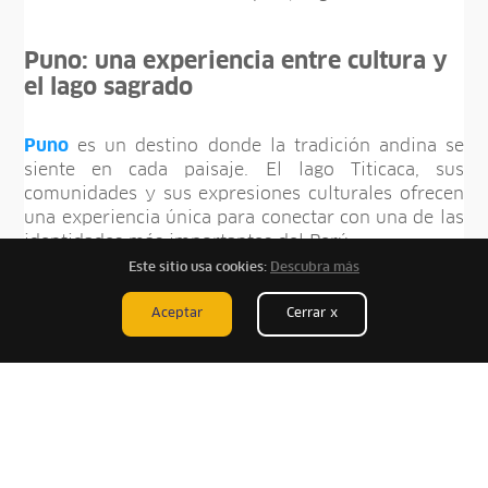
Puno: una experiencia entre cultura y
el lago sagrado
Puno
es un destino donde la tradición andina se
siente en cada paisaje. El lago Titicaca, sus
comunidades y sus expresiones culturales ofrecen
una experiencia única para conectar con una de las
identidades más importantes del Perú.
Este sitio usa cookies:
Descubra más
Encuentra paquetes con experiencias como:
Aceptar
Cerrar x
Ciudad de Puno
:
A orillas del lago Titicaca,
posee diversos atractivos y gran fervor
religioso.
Corredor Turístico Quechua
:
Descubre la
enigmática necrópolis de Sillustani, el templo
colonial de Lampa, el museo lítico de Pucará y