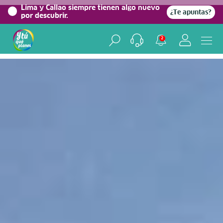
0%
Lima y Callao siempre tienen algo nuevo
¿Te apuntas?
por descubrir.
Home
/
Blog viajero
2