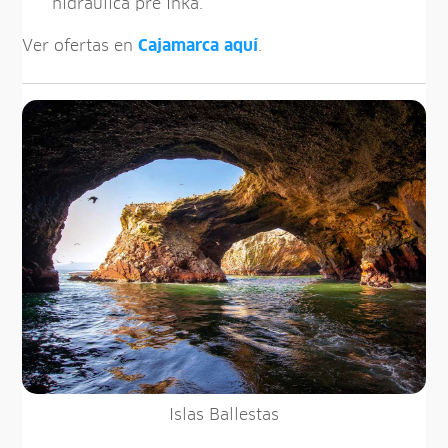
hidráulica pre Inka.
Ver ofertas en
Cajamarca
aquí
.
Islas Ballestas