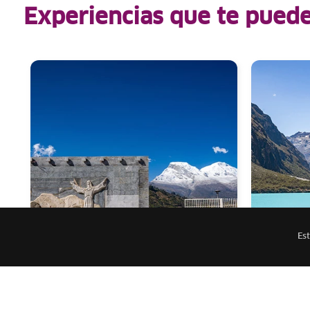
Experiencias que te puede
Est
Áncash
Áncash
Campo Santo de Yungay: un
¡Empezó 
viaje por la historia y la
Cordiller