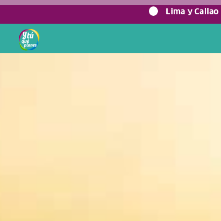
0%
Lima y Callao
Home
/
Blog viajero