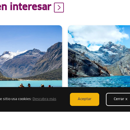
n interesar
e sitio usa cookies:
Descubra más
Aceptar
Cerrar x
Áncash
la temporada en la
Laguna Churup: la joya de
a Blanca! Vive
Andes que te espera con