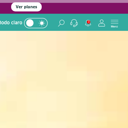
Ver planes
odo claro
2
Menú