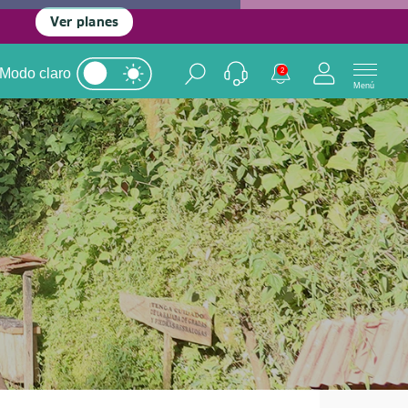
Ver planes
Modo claro
2
Menú