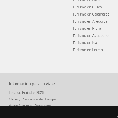
Turismo en Lima
Turismo en Cusco
Turismo en Cajamarca
Turismo en Arequipa
Turismo en Piura
Turismo en Ayacucho
Turismo en Ica
Turismo en Loreto
Información para tu viaje:
Lista de Feriados 2026
Clima y Pronóstico del Tiempo
Áreas Naturales Protegidas
Es