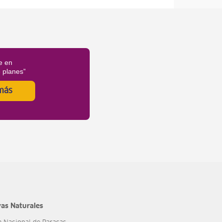
e en
é planes”
más
as Naturales