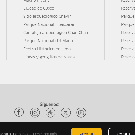
Machu Picchu
Reserv
Ciudad de Cusco
Reserv
Sitio arqueológico Chavín
Parque
Parque Nacional Huascarán
Parque
Complejo arqueológico Chan Chan
Reserv
Parque Nacional del Manu
Reserv
Centro Histórico de Lima
Reserva
Líneas y geoglifos de Nasca
Reserv
Síguenos:
te sitio usa cookies:
Descubra más
Aceptar
Cerrar x