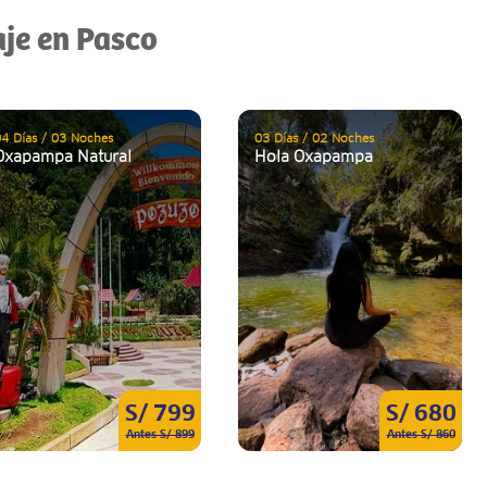
aje en Pasco
4 Días / 03 Noches
03 Días / 02 Noches
Oxapampa Natural
Hola Oxapampa
S/ 799
S/ 680
Antes S/ 899
Antes S/ 860