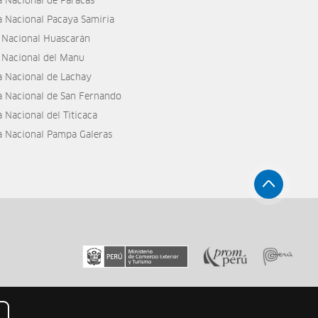
a Nacional de Paracas
a Nacional Pacaya Samiria
 Nacional Huascarán
 Nacional del Manu
a Nacional de Lachay
a Nacional de San Fernando
 Nacional del Titicaca
a Nacional Pampa Galeras