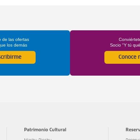
 de las ofertas
Conviértet
que los demás
Socio “Y tú qu
scribirme
Conoce 
Patrimonio Cultural
Reserv