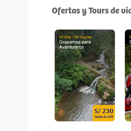
Ofertas y Tours de vi
03 Días / 02 Noches
0
Oxapampa para
Aventureros
S/ 230
Antes S/ 270