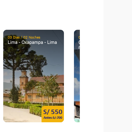
03 Días / 02 Noches
04 Días / 03 Noches
Lima - Oxapampa - Lima
Oxapampa: Encanto
natural y cultural
S/ 550
S/ 102
Antes S/ 700
Antes S/ 1129