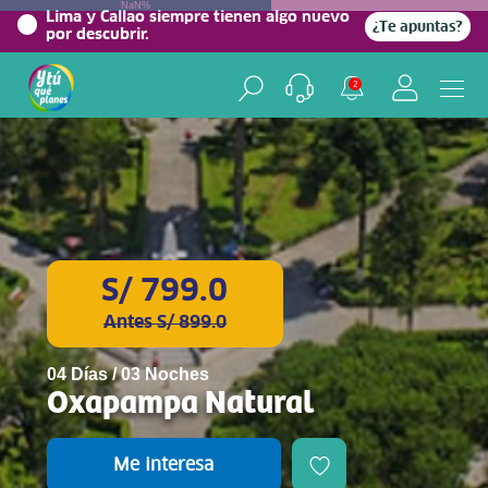
NaN%
Lima y Callao siempre tienen algo nuevo
¿Te apuntas?
por descubrir.
2
S/ 799.0
Antes S/ 899.0
04 Días / 03 Noches
Oxapampa Natural
Me interesa