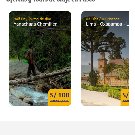
Half Day (Mitad de día)
03 Días / 02 Noches
Yanachaga Chemillen
Lima - Oxapampa - Lim
S/ 100
S/ 
Antes S/ 180
Antes S