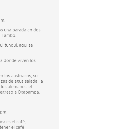
pm.
os una parada en dos
n Tambo.
ulitunqui, aquí se
ia donde viven los
 los austriacos, su
pozas de agua salada, la
 los alemanes, el
 regreso a Oxapampa.
 pm.
ica es el café,
ener el café