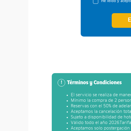
He leído y acept
E
Términos y Condiciones
!
El servicio se realiza de ma
Mínimo la compra de 2 persona
Reservas con el 50% de adelan
Aceptamos la cancelación total
Sujeto a disponibilidad de hote
Válido todo el año 2026.Tarif
Aceptamos solo postergación d