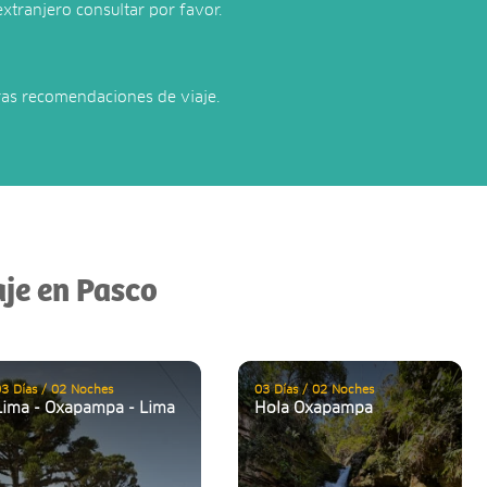
 extranjero consultar por favor.
ras recomendaciones de viaje.
aje en Pasco
3 Días / 02 Noches
03 Días / 02 Noches
Lima - Oxapampa - Lima
Hola Oxapampa