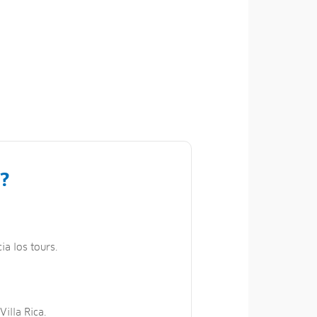
?
ia los tours.
illa Rica.