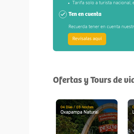
Tarifa solo a turista nacional,
Ten en cuenta
Recuerda tener en cuenta nuest
Revísalas aquí
Ofertas y Tours de vi
04 Días / 03 Noches
0
Oxapampa Natural