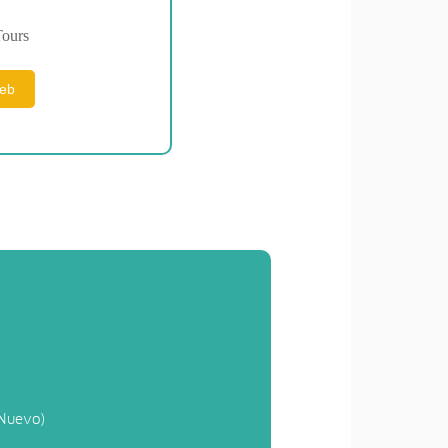
ours
web
 Nuevo)