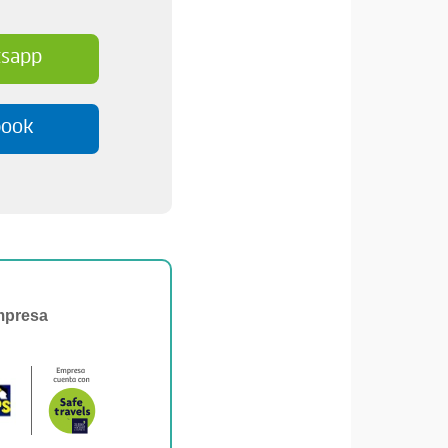
sapp
book
mpresa