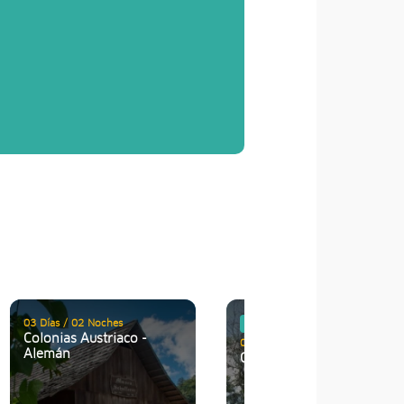
03 Días / 02 Noches
Feriados
Colonias Austriaco -
04 Días / 03 Noches
Alemán
Oxapampa en Feriados