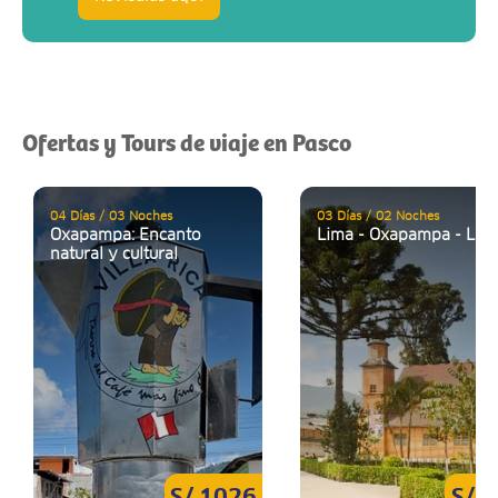
Ofertas y Tours de viaje en Pasco
04 Días / 03 Noches
03 Días / 02 Noches
Oxapampa: Encanto
Lima - Oxapampa - Lim
natural y cultural
S/ 1026
S/ 