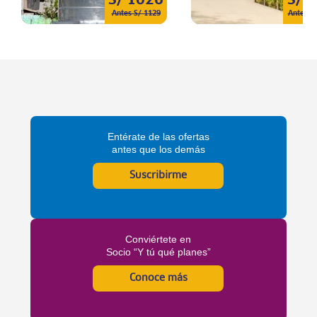
Antes S/ 1129
Antes S
Entérate de las ofertas
antes que los demás
Suscribirme
Conviértete en
Socio “Y tú qué planes”
Conoce más