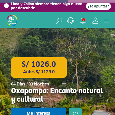
NaN%
Lima y Callao siempre tienen algo nuevo
¿Te apuntas?
por descubrir.
2
S/ 1026.0
Antes S/ 1129.0
04 Días / 03 Noches
Oxapampa: Encanto natural
y cultural
Me interesa