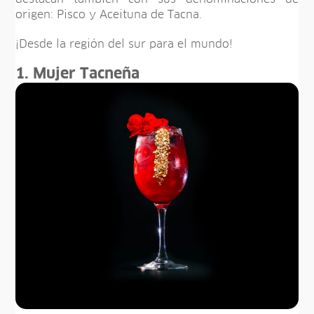
origen: Pisco y Aceituna de Tacna.
¡Desde la región del sur para el mundo!
1. Mujer Tacneña