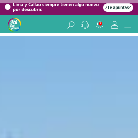
0%
Lima y Callao siempre tienen algo nuevo
¿Te apuntas?
por descubrir.
Home
/
Blog viajero
2