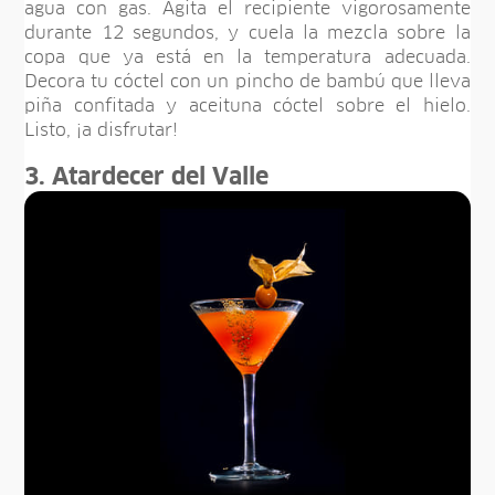
agua con gas. Agita el recipiente vigorosamente
durante 12 segundos, y cuela la mezcla sobre la
copa que ya está en la temperatura adecuada.
Decora tu cóctel con un pincho de bambú que lleva
piña confitada y aceituna cóctel sobre el hielo.
Listo, ¡a disfrutar!
3. Atardecer del Valle