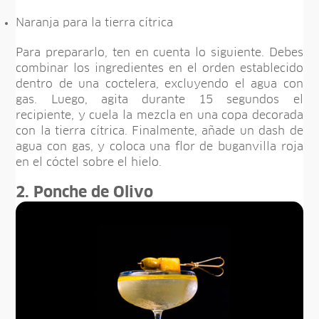
Naranja para la tierra cítrica
Para prepararlo, ten en cuenta lo siguiente. Debes
combinar los ingredientes en el orden establecido
dentro de una coctelera, excluyendo el agua con
gas. Luego, agita durante 15 segundos el
recipiente, y cuela la mezcla en una copa decorada
con la tierra cítrica. Finalmente, añade un dash de
agua con gas, y coloca una flor de buganvilla roja
en el cóctel sobre el hielo.
2. Ponche de Olivo